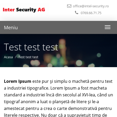
office@intel-security.ro
0769.66.71.75
Meniu
Toggl
naviga
Test test test
Acasa
Test test test
Lorem Ipsum
este pur şi simplu o machetă pentru text
a industriei tipografice. Lorem Ipsum a fost macheta
standard a industriei încă din secolul al XVI-lea, când un
tipograf anonim a luat o planşetă de litere şi le-a
amestecat pentru a crea o carte demonstrativă pentru
literele respective. Nu doar că a supravieţuit timp de