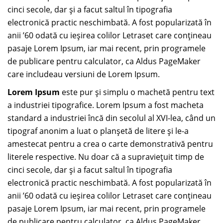
cinci secole, dar şi a facut saltul în tipografia
electronică practic neschimbată. A fost popularizată în
anii ’60 odată cu ieşirea colilor Letraset care conţineau
pasaje Lorem Ipsum, iar mai recent, prin programele
de publicare pentru calculator, ca Aldus PageMaker
care includeau versiuni de Lorem Ipsum.
Lorem Ipsum
este pur şi simplu o machetă pentru text
a industriei tipografice. Lorem Ipsum a fost macheta
standard a industriei încă din secolul al XVI-lea, când un
tipograf anonim a luat o planşetă de litere şi le-a
amestecat pentru a crea o carte demonstrativă pentru
literele respective. Nu doar că a supravieţuit timp de
cinci secole, dar şi a facut saltul în tipografia
electronică practic neschimbată. A fost popularizată în
anii ’60 odată cu ieşirea colilor Letraset care conţineau
pasaje Lorem Ipsum, iar mai recent, prin programele
de publicare pentru calculator, ca Aldus PageMaker