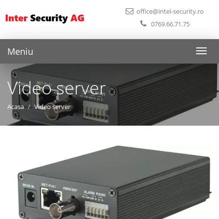
office@intel-security.ro
0769.66.71.75
Meniu
Toggl
naviga
Video server
Acasa
Video server